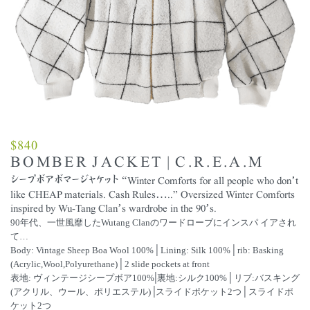
$
840
BOMBER JACKET | C.R.E.A.M
シープボアボマージャケット “Winter Comforts for all people who don’t
like CHEAP materials. Cash Rules…..” Oversized Winter Comforts
inspired by Wu-Tang Clan’s wardrobe in the 90’s.
90年代、一世風靡したWutang Clanのワードローブにインスパ イアされ
て…
|
|
Body: Vintage Sheep Boa Wool 100%
Lining: Silk 100%
rib: Basking
|
(Acrylic,Wool,Polyurethane)
2 slide pockets at front
|
|
表地: ヴィンテージシープボア100%
裏地:シルク100%
リブ:バスキング
|
|
(アクリル、ウール、ポリエステル)
スライドポケット2つ
スライドポ
ケット2つ